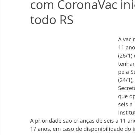
com CoronaVac ini
todo RS
A vaci
11 ano
(26/1)
tenham
pela S
(24/1)
Secret
que op
seis a
Instit
A prioridade são crianças de seis a 11 a
17 anos, em caso de disponibilidade do 