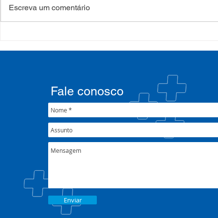
Escreva um comentário
COSEMS/RS realiza
COSEMS/RS
formação sobre saúde
SETEC, real
mental e atenção
participa d
psicossocial em contexto de
CIB/RS
crise climática
Fale conosco
Enviar