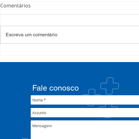
Comentários
Escreva um comentário
COSEMS/RS realiza
COSEMS/RS
formação sobre saúde
SETEC, real
mental e atenção
participa d
psicossocial em contexto de
CIB/RS
crise climática
Fale conosco