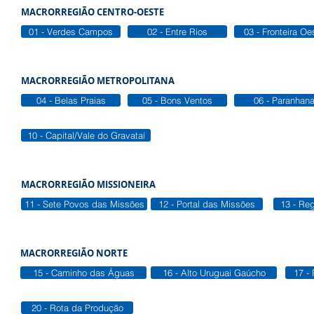
MACRORREGIÃO CENTRO-OESTE
01 - Verdes Campos
02 - Entre Rios
03 - Fronteira Oe
MACRORREGIÃO METROPOLITANA
04 - Belas Praias
05 - Bons Ventos
06 - Paranhan
10 - Capital/Vale do Gravataí
MACRORREGIÃO MISSIONEIRA
11 - Sete Povos das Missões
12 - Portal das Missões
13 - Re
MACRORREGIÃO NORTE
15 - Caminho das Águas
16 - Alto Uruguai Gaúcho
17 -
20 - Rota da Produção