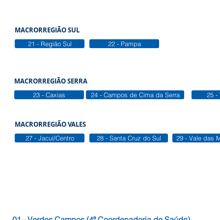
MACRORREGIÃO SUL
21 - Região Sul
22 - Pampa
MACRORREGIÃO SERRA
23 - Caxias
24 - Campos de Cima da Serra
25 -
MACRORREGIÃO VALES
27 - Jacuí/Centro
28 - Santa Cruz do Sul
29 - Vale das 
01 - Verdes Campos (4ª Coordenadoria de Saúde)