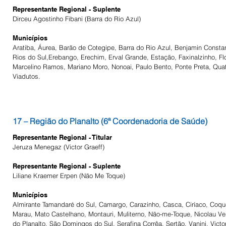
Representante Regional - Suplente
Dirceu
​ Agostinho Fibani (Barra do Rio Azul)
Municípios
Aratiba, Áurea, Barão de Cotegipe, Barra do Rio Azul, Benjamin Consta
Rios do Sul,Erebango, Erechim, Erval Grande, Estação, Faxinalzinho, Flo
Marcelino Ramos, Mariano Moro, Nonoai, Paulo Bento, Ponte Preta, Quatr
Viadutos.
17 – Região do Planalto (6ª Coordenadoria de Saúde)
Representante Regional - Titular
​Jeruza Menegaz (Victor Graeff)
Representante Regional - Suplente
Liliane Kraemer Erpen (Não Me Toque)
Municípios
Almirante Tamandaré do Sul, Camargo, Carazinho, Casca, Ciríaco, Coquei
Marau, Mato Castelhano, Montauri, Muliterno, Não-me-Toque, Nicolau Ve
do Planalto, São Domingos do Sul, Serafina Corrêa, Sertão, Vanini, Victor