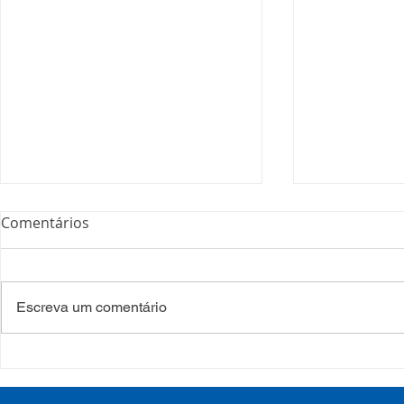
Comentários
Escreva um comentário
COSEMS/RS realiza
COSEMS/RS
formação sobre saúde
SETEC, real