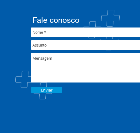
mental e atenção
participa d
psicossocial em contexto de
CIB/RS
crise climática
Fale conosco
Enviar