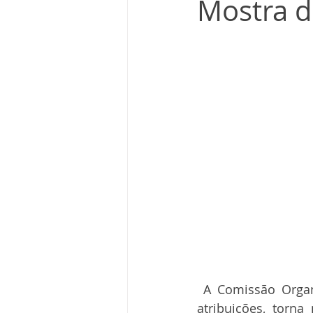
Mostra d
 A Comissão Organizadora da Mostra teu SUS, Rio Grande do Sul, no uso de suas 
atribuições, torn