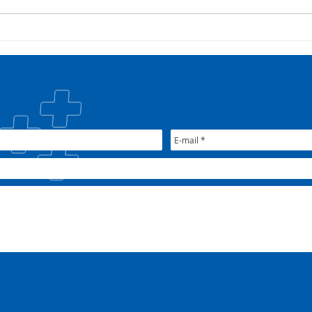
COSEMS/RS acompanha
35º 
SETEC, realiza Assembleia e
COSE
participa de pactuações da
muni
CIB/RS
junt
Nac