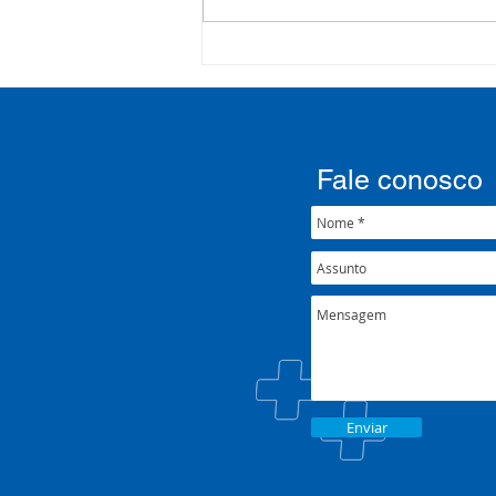
COSEMS/RS realiza
formação sobre saúde
mental e atenção
psicossocial em contexto de
crise climática
Fale conosco
Enviar