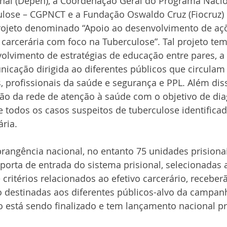
onal (Depen), a Coordenação Geral do Programa Nacio
ulose – CGPNCT e a Fundação Oswaldo Cruz (Fiocruz) 
rojeto denominado “Apoio ao desenvolvimento de aç
carcerária com foco na Tuberculose”. Tal projeto te
olvimento de estratégias de educação entre pares, a 
cação dirigida ao diferentes públicos que circulam
es, profissionais da saúde e segurança e PPL. Além dis
ão da rede de atenção à saúde com o objetivo de dia
 todos os casos suspeitos de tuberculose identificad
ria.
rangência nacional, no entanto 75 unidades prisionai
porta de entrada do sistema prisional, selecionadas a
 critérios relacionados ao efetivo carcerário, receber
o destinadas aos diferentes públicos-alvo da campan
 está sendo finalizado e tem lançamento nacional pr