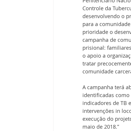
Penitenciário Naci
Controle da Tuberc
desenvolvendo o p
para a comunidade 
prioridade o desenv
campanha de comuni
prisional: familiar
o apoio a organizaç
tratar precocemente
comunidade carcerá
A campanha terá ab
identificadas como 
indicadores de TB e
intervenções in loc
execução do projeto
maio de 2018.”