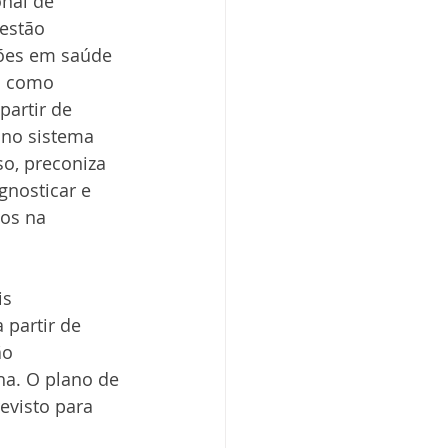
nal de 
estão 
ões em saúde 
m como 
partir de 
 no sistema 
so, preconiza 
gnosticar e 
os na 
s 
 partir de 
ão 
ha. O plano de 
evisto para 