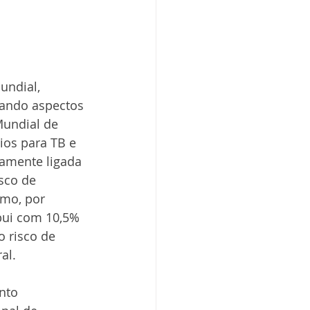
ndial, 
rando aspectos 
undial de 
ios para TB e 
tamente ligada 
sco de 
mo, por 
bui com 10,5% 
 risco de 
al.
nto 