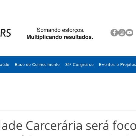
Saúde
Base de Conhecimento
35º Congresso
Eventos e Projeto
de Carcerária será foc