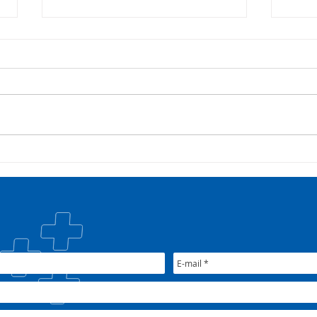
Campanha:
Saúd
#oSUSquefazemos
esta
trat
Plan