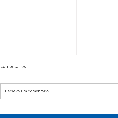
Comentários
Escreva um comentário
Campanha:
Saúde e ed
#oSUSquefazemos
estado se 