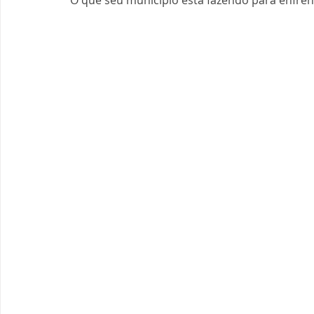
O que seu município está fazendo para enfren