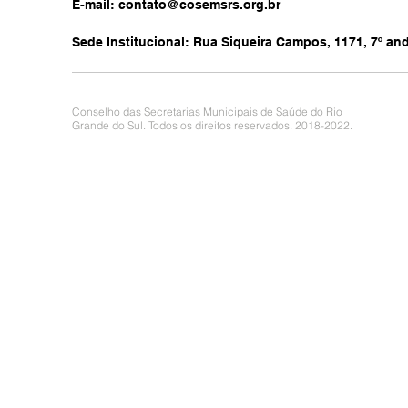
E-mail:
contato@cosemsrs.org.br
Sede Institucional: Rua Siqueira Campos, 1171, 7º anda
Conselho das Secretarias Municipais de Saúde do Rio
Grande do Sul. Todos os direitos reservados. 2018-2022.