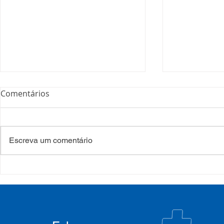
Comentários
Escreva um comentário
Processo Seletivo: Edital
Campanha:
001/2022
#oSUSquef