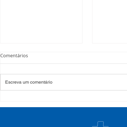
Comentários
Escreva um comentário
Processo Seletivo: Edital
Campanha:
001/2022
#oSUSquef