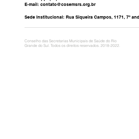
E-mail:
contato@cosemsrs.org.br
Sede Institucional: Rua Siqueira Campos, 1171, 7º anda
Conselho das Secretarias Municipais de Saúde do Rio
Grande do Sul. Todos os direitos reservados. 2018-2022.