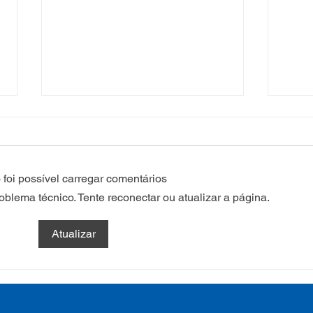
foi possível carregar comentários
lema técnico. Tente reconectar ou atualizar a página.
Campanha:
Saúd
Atualizar
#oSUSquefazemos
esta
trat
Plan