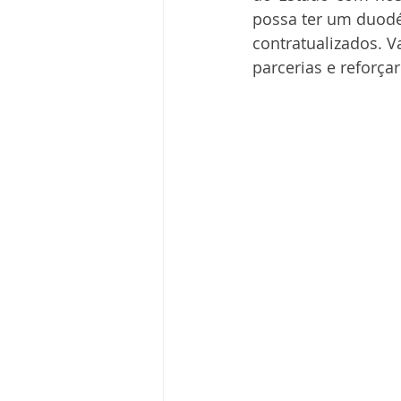
possa ter um duod
contratualizados. V
parcerias e reforç