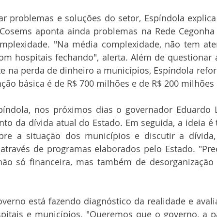
r problemas e soluções do setor, Espíndola explica
 Cosems aponta ainda problemas na Rede Cegonha e
omplexidade. "Na média complexidade, não tem ate
 com hospitais fechando", alerta. Além de questionar a
te na perda de dinheiro a municípios, Espíndola reforç
nção básica é de R$ 700 milhões e de R$ 200 milhões
ndola, nos próximos dias o governador Eduardo Lei
o da dívida atual do Estado. Em seguida, a ideia é t
e a situação dos municípios e discutir a dívida,
através de programas elaborados pelo Estado. "Prec
 não só financeira, mas também de desorganização 
overno está fazendo diagnóstico da realidade e avali
itais e municípios. "Queremos que o governo, a par