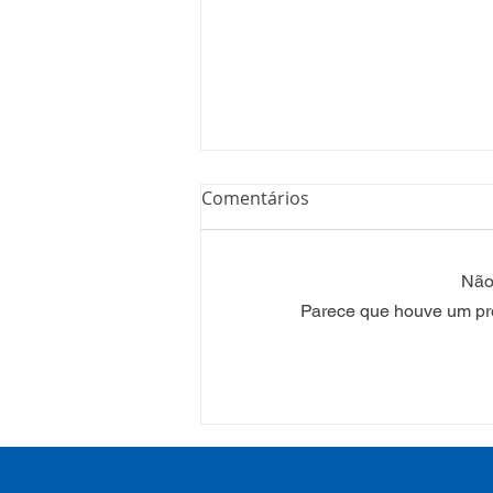
Comentários
Não 
Parece que houve um prob
Processo Seletivo: Edital
001/2022