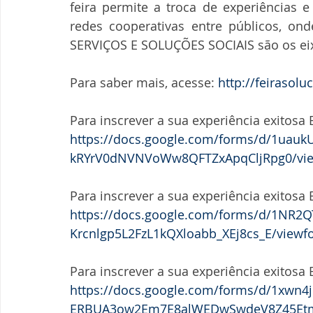
feira permite a troca de experiências 
redes cooperativas entre públicos, o
SERVIÇOS E SOLUÇÕES SOCIAIS são os ei
Para saber mais, acesse: 
http://feirasolu
Para inscrever a sua experiência exitos
https://docs.google.com/forms/d/1uau
kRYrV0dNVNVoWw8QFTZxApqCljRpg0/view
Para inscrever a sua experiência exitos
https://docs.google.com/forms/d/1NR2
Krcnlgp5L2FzL1kQXloabb_XEj8cs_E/viewf
Para inscrever a sua experiência exitos
https://docs.google.com/forms/d/1xwn4j
ERBUA3ow2Em7E8alWEDwSwdeV8Z45Etmg/