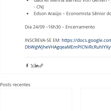
Gabriel Menna Barreto Von Gehlen - 
- CNJ  
Edson Araújo – Economista Sênior d
Dia 24/09 –16h30 – Encerramento
INSCREVA-SE EM: 
https://docs.google.c
DbWgWjheVHAgqeaMEmPICNiRcRuhlYXy
Posts recentes