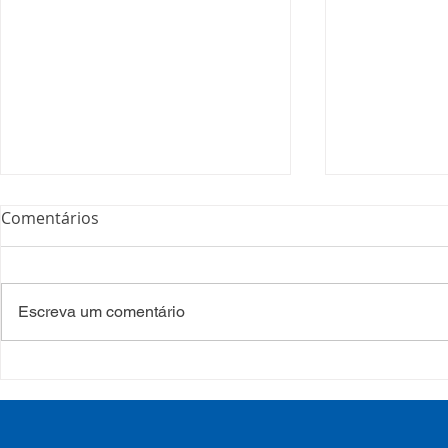
Comentários
Escreva um comentário
Processo Seletivo: Edital
Campanha:
001/2022
#oSUSquef