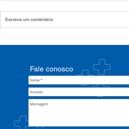
Escreva um comentário
COSEMS/RS realiza
COSEMS/RS
formação sobre saúde
SETEC, real
mental e atenção
participa d
psicossocial em contexto de
CIB/RS
crise climática
Fale conosco