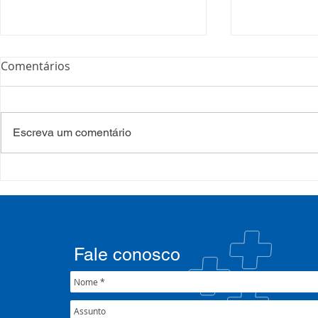
Comentários
Escreva um comentário
COSEMS/RS realiza
COSEMS/RS
formação sobre saúde
SETEC, real
mental e atenção
participa d
psicossocial em contexto de
CIB/RS
crise climática
Fale conosco