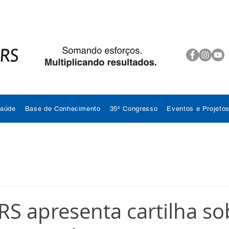
Saúde
Base de Conhecimento
35º Congresso
Eventos e Projeto
S apresenta cartilha so