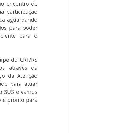
ao encontro de 
 participação 
ca aguardando 
os para poder 
iente para o 
ipe do CRF/RS 
s através da 
ço da Atenção 
do para atuar 
o SUS e vamos 
 e pronto para 