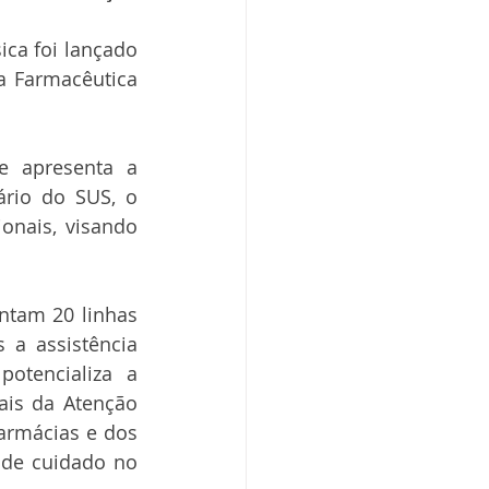
ca foi lançado 
 Farmacêutica 
e apresenta a 
rio do SUS, o 
nais, visando 
ntam 20 linhas 
a assistência 
tencializa a 
is da Atenção 
armácias e dos 
 de cuidado no 