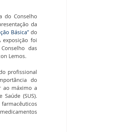
a do Conselho 
resentação da 
ção Básica”
 do 
exposição foi 
 Conselho das 
icon Lemos.
o profissional 
portância do 
r ao máximo a 
 Saúde (SUS). 
farmacêuticos 
s medicamentos 