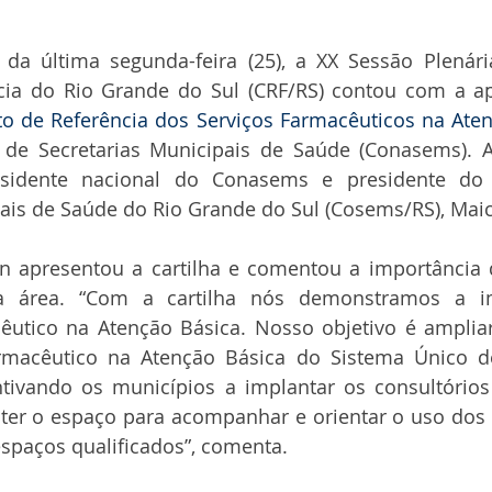
 da última segunda-feira (25), a XX Sessão Plenári
cia do Rio Grande do Sul (CRF/RS) contou com a ap
o de Referência dos Serviços Farmacêuticos na Aten
de Secretarias Municipais de Saúde (Conasems). A 
residente nacional do Conasems e presidente do
pais de Saúde do Rio Grande do Sul (Cosems/RS), Ma
n apresentou a cartilha e comentou a importância d
ta área. “Com a cartilha nós demonstramos a im
cêutico na Atenção Básica. Nosso objetivo é amplia
armacêutico na Atenção Básica do Sistema Único de
tivando os municípios a implantar os consultórios 
l ter o espaço para acompanhar e orientar o uso do
espaços qualificados”, comenta.