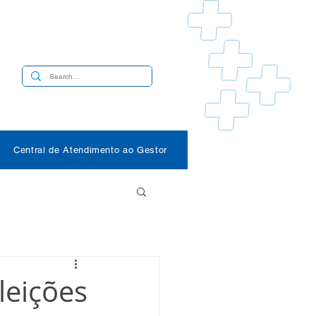
s
Central de Atendimento ao Gestor
leições