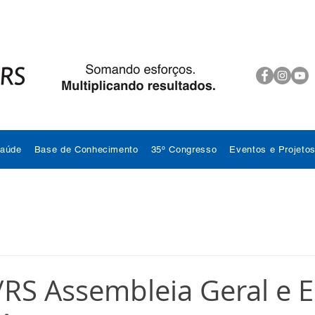
Saúde
Base de Conhecimento
35º Congresso
Eventos e Projeto
S Assembleia Geral e E