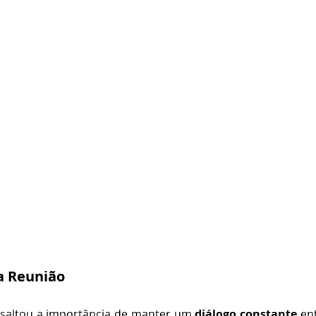
a Reunião
saltou a importância de manter um 
diálogo constante
 en