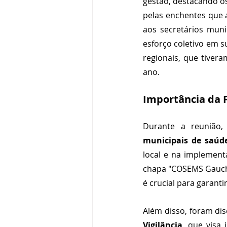
gestão, destacando o
pelas enchentes que a
aos secretários munic
esforço coletivo em s
regionais, que tive
ano.
Importância da P
Durante a reunião,
municipais de saúd
local e na implement
chapa "COSEMS Gauches
é crucial para garanti
Além disso, foram dis
Vigilância
, que visa 