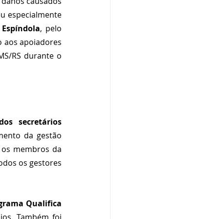
 danos causados 
eu especialmente 
 Espíndola
, pelo 
o aos apoiadores 
MS/RS durante o 
dos secretários 
mento da gestão 
e os membros da 
odos os gestores 
grama Qualifica 
ios. Também foi 