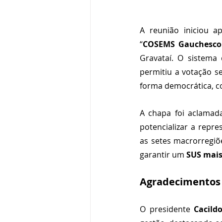
A reunião iniciou a
“
COSEMS Gauchesco 
Gravataí. O sistema 
permitiu a votação s
forma democrática, c
A chapa foi aclamad
potencializar a repr
as setes macrorregiõe
garantir um 
SUS mais
Agradecimentos 
O presidente 
Cacild