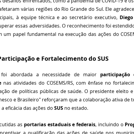
s desafios enfrentados, como a pandemia de COVID-19 e os
fetaram várias regiões do Rio Grande do Sul. Ele agradec
ipais, à equipe técnica e ao secretário executivo, 
Diego
uperar essas adversidades. O reconhecimento foi estendid
ram um papel fundamental na execução das ações do COSE
articipação e Fortalecimento do SUS
 foi abordada a necessidade de maior 
participação 
e
 nas atividades do COSEMS/RS, com ênfase no fortaleci
ação de políticas públicas de saúde. O presidente eleito 
co e Brasileiro" reforçaram que a colaboração ativa de t
r a eficácia das ações do 
SUS
 no estado.
cutidas as 
portarias estaduais e federais
, incluindo o 
Pro
incentivar a qualificação das ações de saúde nos municíp