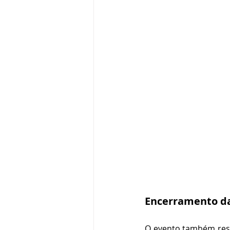
Encerramento d
O evento também res