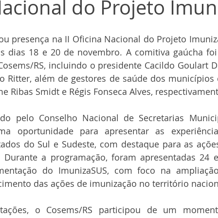
Nacional do Projeto Imu
 presença na II Oficina Nacional do Projeto Imuniza
os dias 18 e 20 de novembro. A comitiva gaúcha foi
osems/RS, incluindo o presidente Cacildo Goulart De
o Ritter, além de gestores de saúde dos municípios 
me Ribas Smidt e Régis Fonseca Alves, respectivament
do pelo Conselho Nacional de Secretarias Munici
ma oportunidade para apresentar as experiência
ados do Sul e Sudeste, com destaque para as ações 
. Durante a programação, foram apresentadas 24 ex
mentação do ImunizaSUS, com foco na ampliação 
ecimento das ações de imunização no território nacion
tações, o Cosems/RS participou de um momento