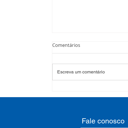
Comentários
Escreva um comentário
COSEMS/RS realiza
formação sobre saúde
mental e atenção
psicossocial em contexto de
crise climática
Fale conosco