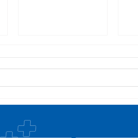
COSEMS/RS acompanha
35º 
SETEC, realiza Assembleia e
COSE
participa de pactuações da
muni
CIB/RS
junt
Nac