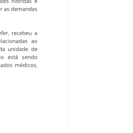
ões híbridas e 
ir as demandas 
er, recebeu a 
lacionadas ao 
da unidade de 
ão está sendo 
ados médicos, 