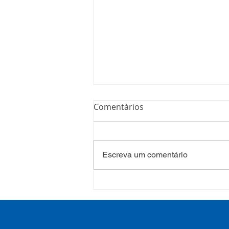
Comentários
Escreva um comentário
COSEMS/RS acompanha
SETEC, realiza Assembleia e
participa de pactuações da
CIB/RS