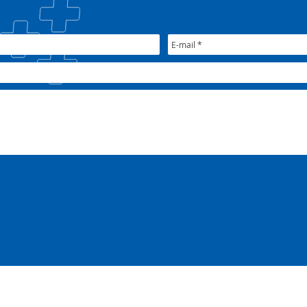
Nacional do CONASEMS
fort
públ