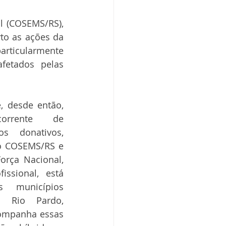
 (COSEMS/RS), 
o as ações da 
articularmente 
etados pelas 
, desde então, 
orrente de 
s donativos, 
do COSEMS/RS e 
orça Nacional, 
ssional, está 
s municípios 
o Rio Pardo, 
mpanha essas 