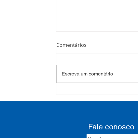
Comentários
Escreva um comentário
COSEMS/RS acompanha
SETEC, realiza Assembleia e
participa de pactuações da
CIB/RS
Fale conosco