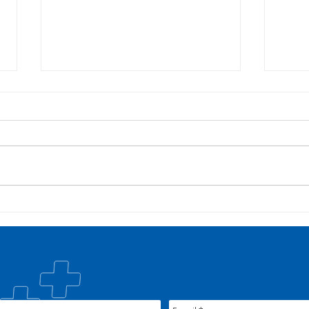
35º Congresso do
Pres
COSEMS/RS reúne gestores
part
municipais em Porto Alegre
Alvo
junto ao XXXIX Congresso
Patr
Nacional do CONASEMS
fort
públ