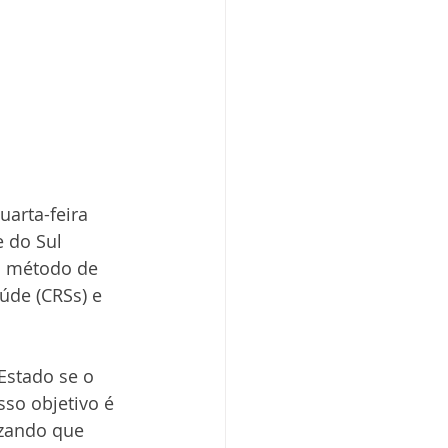
uarta-feira 
 do Sul 
o método de 
úde (CRSs) e 
stado se o 
so objetivo é 
izando que 