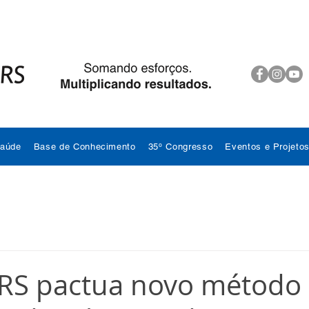
Saúde
Base de Conhecimento
35º Congresso
Eventos e Projeto
RS pactua novo método 