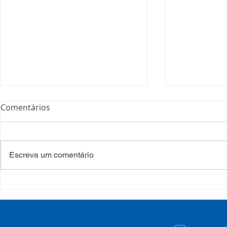
Comentários
Escreva um comentário
COSEMS/RS realiza
COSEMS/RS
formação sobre saúde
SETEC, real
mental e atenção
participa d
psicossocial em contexto de
CIB/RS