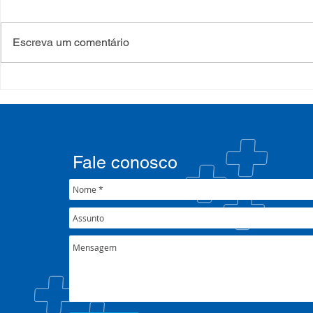
Escreva um comentário
COSEMS/RS realiza
COSEMS/RS
formação sobre saúde
SETEC, real
mental e atenção
participa d
psicossocial em contexto de
CIB/RS
crise climática
Fale conosco