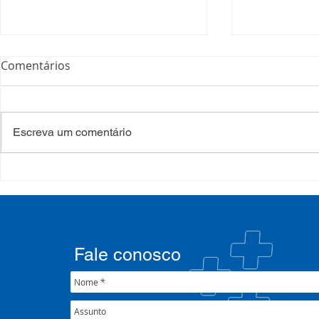
Comentários
Escreva um comentário
COSEMS/RS realiza
COSEMS/RS
formação sobre saúde
SETEC, real
mental e atenção
participa d
psicossocial em contexto de
CIB/RS
crise climática
Fale conosco