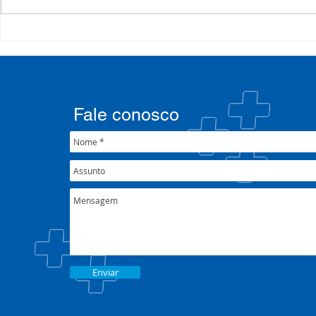
35º Congresso do
Presidente
COSEMS/RS reúne gestores
participa 
municipais em Porto Alegre
Alvorada e 
junto ao XXXIX Congresso
Patrulha vo
Nacional do CONASEMS
fortalecim
Fale conosco
pública
Enviar