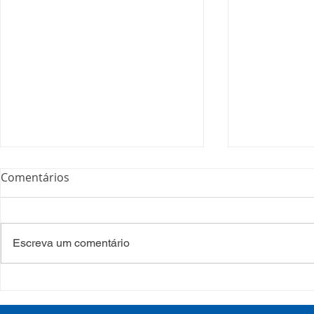
Comentários
Escreva um comentário
Processo Seletivo: Edital
Campanha:
001/2022
#oSUSquef