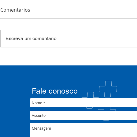
Comentários
Escreva um comentário
COSEMS/RS realiza
COSEMS/RS
formação sobre saúde
SETEC, real
mental e atenção
participa d
psicossocial em contexto de
CIB/RS
crise climática
Fale conosco