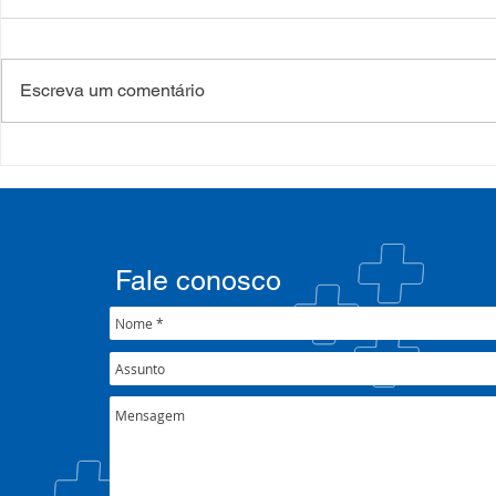
Escreva um comentário
COSEMS/RS realiza
COSEMS/RS
formação sobre saúde
SETEC, real
mental e atenção
participa d
psicossocial em contexto de
CIB/RS
crise climática
Fale conosco