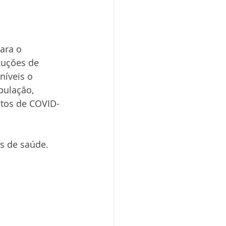
ara o 
luções de 
níveis o 
pulação, 
tos de COVID-
is de saúde.