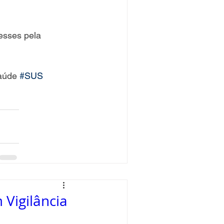
esses pela 
aúde 
#SUS
Vigilância