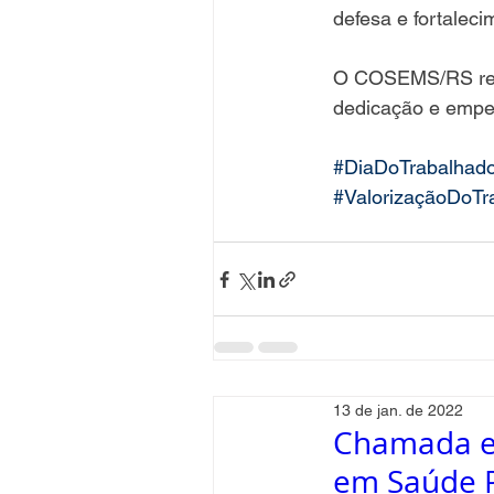
defesa e fortalec
O COSEMS/RS refo
dedicação e empen
#DiaDoTrabalhado
#ValorizaçãoDoTr
13 de jan. de 2022
Chamada es
em Saúde P