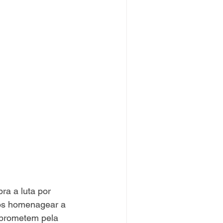
a a luta por 
mos homenagear a 
mprometem pela 