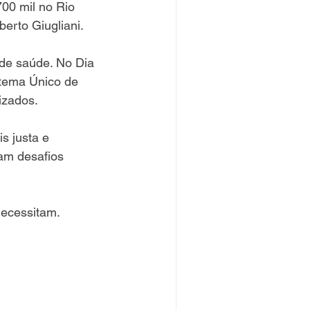
00 mil no Rio 
erto Giugliani.
 de saúde. No Dia 
stema Único de 
izados.
s justa e 
am desafios 
ecessitam. 