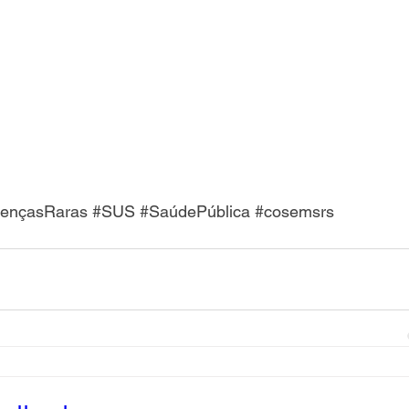
ençasRaras
#SUS
#SaúdePública
#cosemsrs