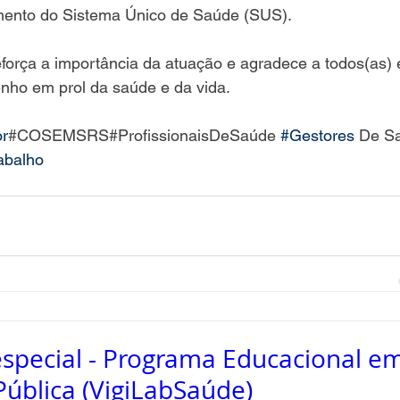
imento do Sistema Único de Saúde (SUS). 
rça a importância da atuação e agradece a todos(as) 
ho em prol da saúde e da vida. 
r
#COSEMSRS#ProfissionaisDeSaúde 
#Gestores
 De S
abalho
pecial - Programa Educacional em 
ública (VigiLabSaúde)