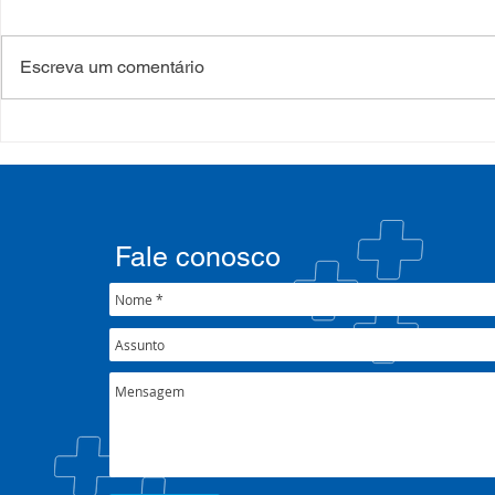
Escreva um comentário
COSEMS/RS acompanha
35º Congre
SETEC, realiza Assembleia e
COSEMS/RS 
participa de pactuações da
municipais
CIB/RS
junto ao XX
Nacional 
Fale conosco