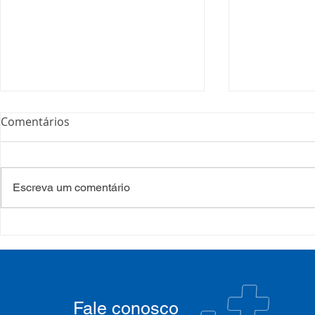
Comentários
Escreva um comentário
35º Congresso do
Presidente
COSEMS/RS reúne gestores
participa 
municipais em Porto Alegre
Alvorada e 
junto ao XXXIX Congresso
Patrulha vo
Nacional do CONASEMS
fortalecim
Fale conosco
pública