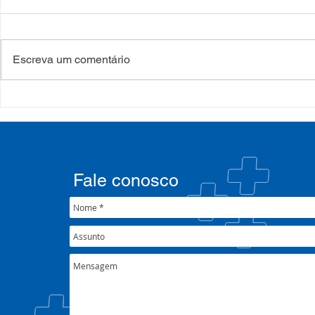
Escreva um comentário
COSEMS/RS realiza
COSEMS/RS
formação sobre saúde
SETEC, real
mental e atenção
participa d
psicossocial em contexto de
CIB/RS
crise climática
Fale conosco