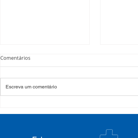
Comentários
Escreva um comentário
Processo Seletivo: Edital
Campanha:
001/2022
#oSUSquef