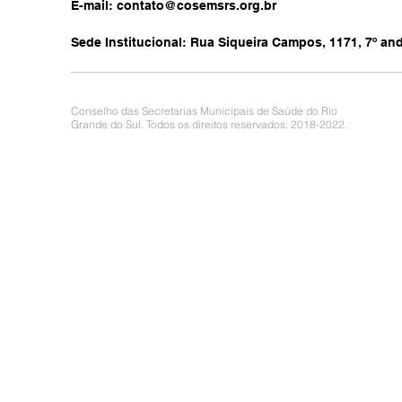
E-mail:
contato@cosemsrs.org.br
Sede Institucional: Rua Siqueira Campos, 1171, 7º anda
Conselho das Secretarias Municipais de Saúde do Rio
Grande do Sul. Todos os direitos reservados. 2018-2022.