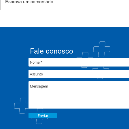
Escreva um comentário
COSEMS/RS acompanha
35º Congre
SETEC, realiza Assembleia e
COSEMS/RS 
participa de pactuações da
municipais
CIB/RS
junto ao XX
Nacional 
Fale conosco
Enviar