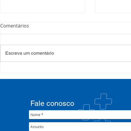
Comentários
Escreva um comentário
COSEMS/RS realiza
COSEMS/RS
formação sobre saúde
SETEC, real
mental e atenção
participa d
psicossocial em contexto de
CIB/RS
crise climática
Fale conosco