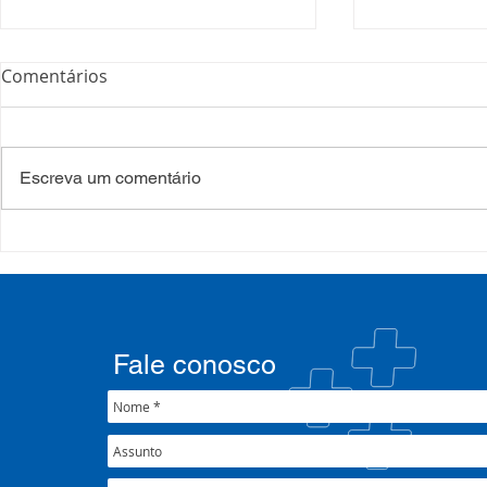
Comentários
Escreva um comentário
COSEMS/RS realiza
COSEMS/RS
formação sobre saúde
SETEC, real
mental e atenção
participa d
psicossocial em contexto de
CIB/RS
crise climática
Fale conosco