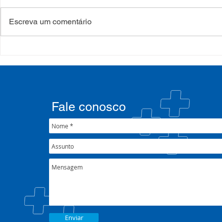
Escreva um comentário
COSEMS/RS acompanha
35º Congre
SETEC, realiza Assembleia e
COSEMS/RS 
participa de pactuações da
municipais
CIB/RS
junto ao XX
Nacional 
Fale conosco
Enviar