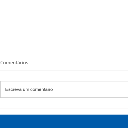
Comentários
Escreva um comentário
COSEMS/RS realiza
COSEMS/RS
formação sobre saúde
SETEC, real
mental e atenção
participa d
psicossocial em contexto de
CIB/RS