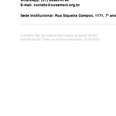
WhatsApp: (51) 99985-0780
E-mail:
contato@cosemsrs.org.br
Sede Institucional: Rua Siqueira Campos, 1171, 7º anda
Conselho das Secretarias Municipais de Saúde do Rio
Grande do Sul. Todos os direitos reservados. 2018-2022.