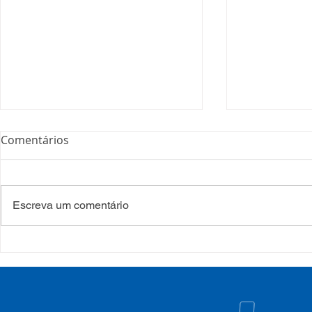
Comentários
Escreva um comentário
COSEMS/RS realiza
COSEMS/RS
formação sobre saúde
SETEC, real
mental e atenção
participa d
psicossocial em contexto de
CIB/RS