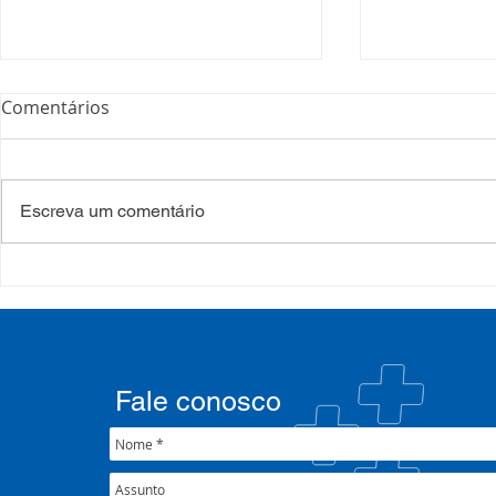
Comentários
Escreva um comentário
COSEMS/RS realiza
COSEMS/RS
formação sobre saúde
SETEC, real
mental e atenção
participa d
psicossocial em contexto de
CIB/RS
crise climática
Fale conosco