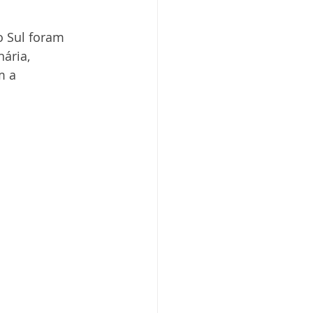
 Sul foram 
ária, 
m a 