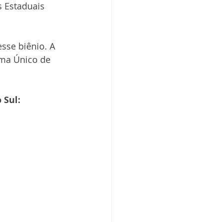
 Estaduais 
se biênio. A 
ema Único de 
 Sul: