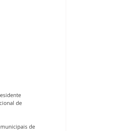
residente 
ional de 
 municipais de 