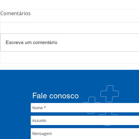
Comentários
Escreva um comentário
COSEMS/RS realiza
COSEMS/RS
formação sobre saúde
SETEC, real
mental e atenção
participa d
psicossocial em contexto de
CIB/RS
crise climática
Fale conosco