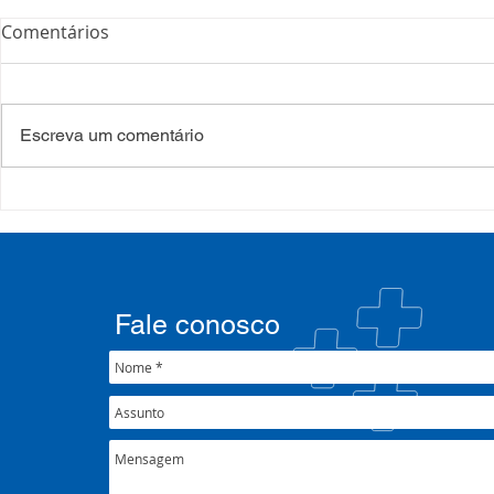
Comentários
Escreva um comentário
35º Congresso do
Presidente
COSEMS/RS reúne gestores
participa 
municipais em Porto Alegre
Alvorada e 
junto ao XXXIX Congresso
Patrulha vo
Nacional do CONASEMS
fortalecim
Fale conosco
pública