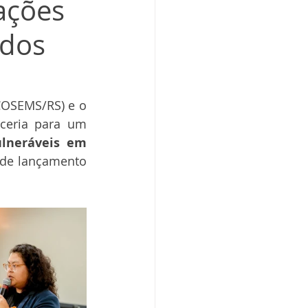
ações
idos
COSEMS/RS) e o 
Fundo de População das Nações Unidas (UNFPA) firmaram uma parceria para um 
lneráveis em 
 de lançamento 