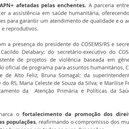
APN+ afetadas pelas enchentes.
 A parceria entr
cer a assistência em saúde humanitária, oferecendo
es para garantir um atendimento de qualidade e o ac
s e reprodutivos.
om a presença do presidente do COSEMS/RS e secret
 Cacildo Delabary; do secretário-executivo do COS
istente de projetos de violência baseada em gên
 do oficial de programa para assuntos humanitários, Ca
e de Alto Feliz, Bruna Somagal; da superintendent
 do RS, Maria Celeste de Souza da Silva; e Marilise Fr
tamento da  Atenção Primária e Políticas da Saú
marca o 
fortalecimento da promoção dos direit
as populações
, reafirmando o compromisso dos mun