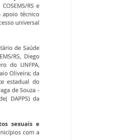
e COSEMS/RS e 
 apoio técnico 
esso universal 
ário de Saúde 
EMS/RS, Diego 
ero do UNFPA, 
io Oliveira; da 
e estadual do 
aga de Souza - 
de( DAPPS) da 
os sexuais e 
icípios com a 