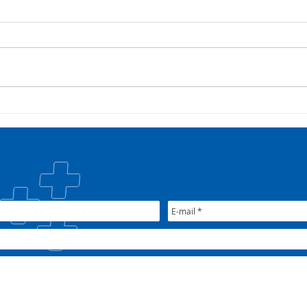
COSEMS/RS acompanha
35º 
SETEC, realiza Assembleia e
COSE
participa de pactuações da
muni
CIB/RS
junt
Nac