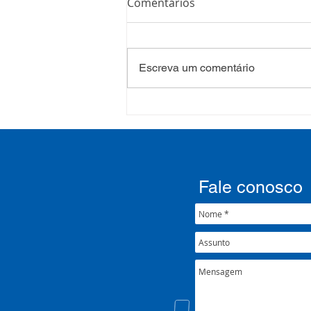
Comentários
Escreva um comentário
COSEMS/RS realiza
formação sobre saúde
mental e atenção
psicossocial em contexto de
crise climática
Fale conosco