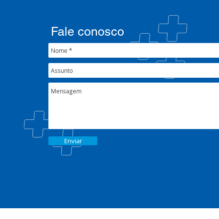
participa de pactuações da
municipais
CIB/RS
junto ao XX
Nacional 
Fale conosco
Enviar