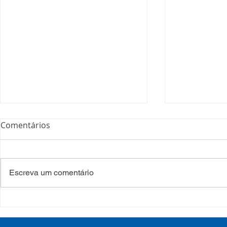
Comentários
Escreva um comentário
COSEMS/RS acompanha
35º Congre
SETEC, realiza Assembleia e
COSEMS/RS 