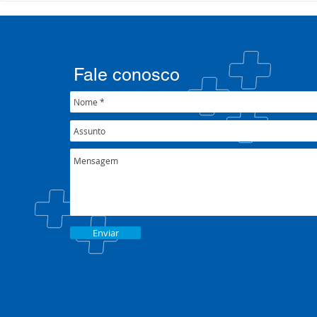
formação sobre saúde
SETEC, real
mental e atenção
participa d
psicossocial em contexto de
CIB/RS
crise climática
Fale conosco
Enviar