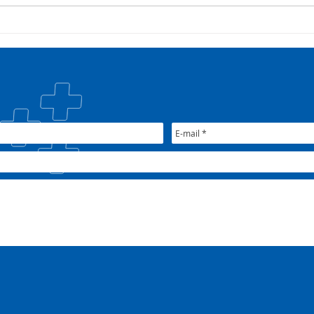
35º Congresso do
Pres
COSEMS/RS reúne gestores
part
municipais em Porto Alegre
Alvo
junto ao XXXIX Congresso
Patr
Nacional do CONASEMS
fort
públ