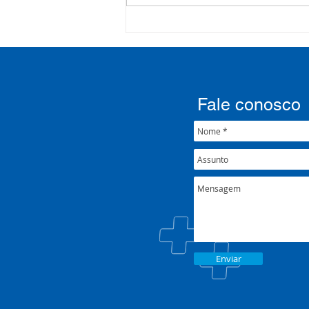
COSEMS/RS acompanha
SETEC, realiza Assembleia e
participa de pactuações da
CIB/RS
Fale conosco
Enviar