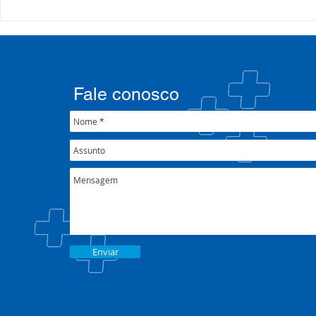
35º Congresso do
Presidente
COSEMS/RS reúne gestores
participa 
municipais em Porto Alegre
Alvorada e 
junto ao XXXIX Congresso
Patrulha vo
Nacional do CONASEMS
fortalecim
Fale conosco
pública
Enviar