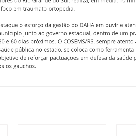
res do Rio Grande do Sul, realiza, em média, 10 mil
foco em traumato-ortopedia.
aque o esforço da gestão do DAHA em ouvir e aten
unicípio junto ao governo estadual, dentro de um pr
 30 e 60 dias próximos. O COSEMS/RS, sempre atento
saúde pública no estado, se coloca como ferramenta 
bjetivo de reforçar pactuações em defesa da saúde p
os os gaúchos.