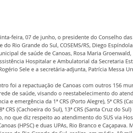
ta-feira, 07 de junho, o presidente do Conselho das 
e do Rio Grande do Sul, COSEMS/RS, Diego Espíndola,
unicipal de saúde de Canoas, Rosa Maria Groenwald, o
istência Hospitalar e Ambulatorial da Secretaria Est
ogério Sele e a secretária-adjunta, Patrícia Messa Urr
ntro foi a repactuação de Canoas com outros 156 mun
 rede de saúde, visando o reestabelecimento do aten
ia e emergência da 1ª CRS (Porto Alegre), 5ª CRS (Caxi
ª CRS (Cachoeira do Sul), 13ª CRS (Santa Cruz do Sul) 
o, no que diz respeito ao atendimento do SUS via Hosp
Canoas (HPSC) e duas UPAs, Rio Branco e Caçapava. 