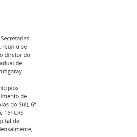
Secretarias 
 reuniu-se 
 diretor do 
adual de 
utigaray.
icípios 
dimento de 
as do Sul), 6ª 
e 16ª CRS 
ital de 
Mensalmente, 