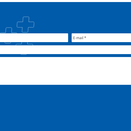
#oSUSquefazemos
esta
trat
Plan