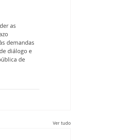
 
der as 
azo 
 às demandas 
de diálogo e 
ública de 
Ver tudo