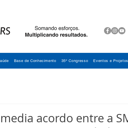
Saúde
Base de Conhecimento
35º Congresso
Eventos e Projeto
media acordo entre a S