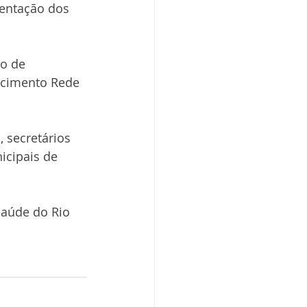
sentação dos 
o de 
scimento Rede 
 secretários 
cipais de 
Saúde do Rio 