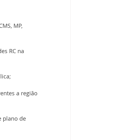
CMS, MP, 
des RC na 
lica;
entes a região 
e plano de 