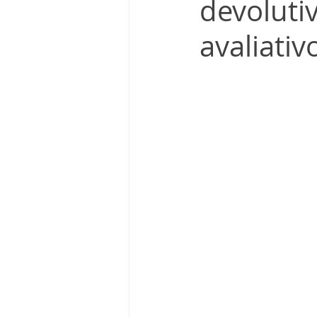
devoluti
avaliativ