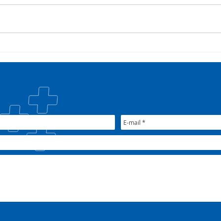
Campanha:
Saúd
#oSUSquefazemos
esta
trat
Plan