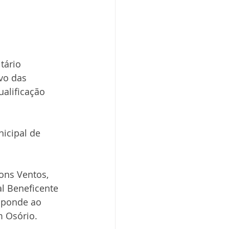
tário 
vo das 
alificação 
icipal de 
ons Ventos, 
l Beneficente 
sponde ao 
m Osório.